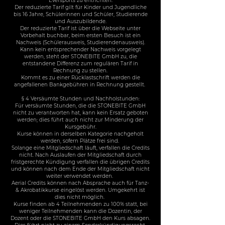
Eversports zu entrichten.
Der reduzierte Tarif gilt für Kinder und Jugendliche
bis 16 Jahre, Schülerinnen und Schüler, Studierende
und Auszubildende.
Der reduzierte Tarif ist über die Webseite unter
Vorbehalt buchbar, beim ersten Besuch ist ein
Nachweis (Schülerausweis, Studierendenausweis).
Kann kein entsprechender Nachweis vorgelegt
werden, steht der STONEBITE GmbH zu, die
entstandene Differenz zum regulären Tarif in
Rechnung zu stellen.
Kommt es zu einer Rücklastschrift werden die
angefallenen Bankgebühren in Rechnung gestellt.
§ 4 Versäumte Stunden und Nachholstunden:
Für versäumte Stunden, die die STONEBITE GmbH
nicht zu verantworten hat, kann kein Ersatz geboten
werden; dies führt auch nicht zur Minderung der
Kursgebühr.
Kurse können in derselben Kategorie nachgeholt
werden, sofern Plätze frei sind.
Solange eine Mitgliedschaft läuft, verfallen die Credits
nicht. Nach Auslaufen der Mitgliedschaft durch
fristgerechte Kündigung verfallen die übrigen Credits
und können nach dem Ende der Mitgliedschaft nicht
weiter verwendet werden.
Aerial Credits können nach Absprache auch für Tanz-
& Akrobatikkurse eingelöst werden. Umgekehrt ist
dies nicht möglich.
Kurse finden ab 4 Teilnehmenden zu 100% statt, bei
weniger Teilnehmenden kann die Dozentin, der
Dozent oder die STONEBITE GmbH den Kurs absagen.