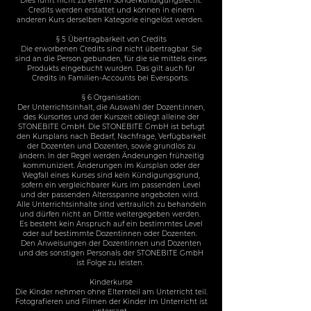
Dies führt nicht zu einem Sonderkündigungsrecht.
Credits werden erstattet und können in einem
anderen Kurs derselben Kategorie eingelöst werden.
§ 5 Übertragbarkeit von Credits
Die erworbenen Credits sind nicht übertragbar. Sie
sind an die Person gebunden, für die sie mittels eines
Produkts eingebucht wurden. Das gilt auch für
Credits in Familien-Accounts bei Eversports.
§ 6 Organisation:
Der Unterrichtsinhalt, die Auswahl der Dozent:innen,
des Kursortes und der Kurszeit obliegt alleine der
STONEBITE GmbH. Die STONEBITE GmbH ist befugt
den Kursplans nach Bedarf, Nachfrage, Verfügbarkeit
der Dozenten und Dozenten, sowie grundlos zu
ändern. In der Regel werden Änderungen frühzeitig
kommuniziert. Änderungen im Kursplan oder der
Wegfall eines Kurses sind kein Kündigungsgrund,
sofern ein vergleichbarer Kurs im passenden Level
und der passenden Altersspanne angeboten wird.
Alle Unterrichtsinhalte sind vertraulich zu behandeln
und dürfen nicht an Dritte weitergegeben werden.
Es besteht kein Anspruch auf ein bestimmtes Level
oder auf bestimmte Dozentinnen oder Dozenten.
Den Anweisungen der Dozentinnen und Dozenten
und des sonstigen Personals der STONEBITE GmbH
ist Folge zu leisten.
Kinderkurse
Die Kinder nehmen ohne Elternteil am Unterricht teil.
Fotografieren und Filmen der Kinder im Unterricht ist