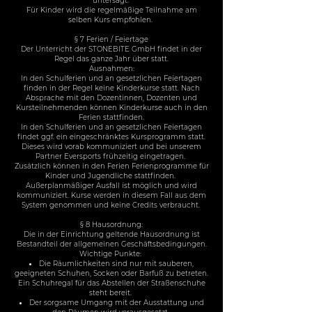
untersagt.
Für Kinder wird die regelmäßige Teilnahme am
selben Kurs empfohlen.
§ 7 Ferien / Feiertage
Der Unterricht der STONEBITE GmbH findet in der
Regel das ganze Jahr über statt.
Ausnahmen:
In den Schulferien und an gesetzlichen Feiertagen
finden in der Regel keine Kinderkurse statt. Nach
Absprache mit den Dozentinnen, Dozenten und
Kursteilnehmenden können Kinderkurse auch in den
Ferien stattfinden.
In den Schulferien und an gesetzlichen Feiertagen
findet ggf. ein eingeschränktes Kursprogramm statt.
Dieses wird vorab kommuniziert und bei unserem
Partner Eversports frühzeitig eingetragen.
Zusätzlich können in den Ferien Ferienprogramme für
Kinder und Jugendliche stattfinden.
Außerplanmäßiger Ausfall ist möglich und wird
kommuniziert. Kurse werden in diesem Fall aus dem
System genommen und keine Credits verbraucht.
§ 8 Hausordnung:
Die in der Einrichtung geltende Hausordnung ist
Bestandteil der allgemeinen Geschäftsbedingungen.
Wichtige Punkte:
Die Räumlichkeiten sind nur mit sauberen,
geeigneten Schuhen, Socken oder Barfuß zu betreten.
Ein Schuhregal für das Abstellen der Straßenschuhe
steht bereit.
Der sorgsame Umgang mit der Ausstattung und