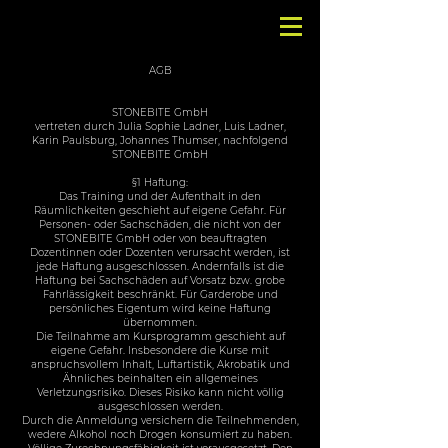
AGB
STONEBITE GmbH
vertreten durch Julia Sophie Ladner, Luis Ladner,
Karin Paulsburg, Johannes Thumser, nachfolgend
STONEBITE GmbH
§1 Haftung:
Das Training und der Aufenthalt in den
Räumlichkeiten geschieht auf eigene Gefahr. Für
Personen- oder Sachschäden, die nicht von der
STONEBITE GmbH oder von beauftragten
Dozentinnen oder Dozenten verursacht werden, ist
jede Haftung ausgeschlossen. Andernfalls ist die
Haftung bei Sachschäden auf Vorsatz bzw. grobe
Fahrlässigkeit beschränkt. Für Garderobe und
persönliches Eigentum wird keine Haftung
übernommen.
Die Teilnahme am Kursprogramm geschieht auf
eigene Gefahr. Insbesondere die Kurse mit
anspruchsvollem Inhalt, Luftartistik, Akrobatik und
Ähnliches beinhalten ein allgemeines
Verletzungsrisiko. Dieses Risiko kann nicht völlig
ausgeschlossen werden.
Durch die Anmeldung versichern die Teilnehmenden,
wedere Alkohol noch Drogen konsumiert zu haben.