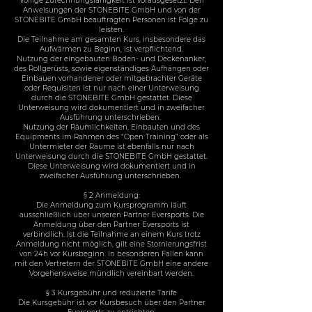
Völlige Zurechnungsfähigkeit ist vorausgesetzt. Den
Anweisungen der STONEBITE GmbH und von der
STONEBITE GmbH beauftragten Personen ist Folge zu
leisten.
Die Teilnahme am gesamten Kurs, insbesondere das
Aufwärmen zu Beginn, ist verpflichtend.
Nutzung der eingebauten Boden- und Deckenanker,
des Rollgerüsts, sowie eigenständiges Aufhängen oder
Einbauen vorhandener oder mitgebrachter Geräte
oder Requisiten ist nur nach einer Unterweisung
durch die STONEBITE GmbH gestattet. Diese
Unterweisung wird dokumentiert und in zweifacher
Ausführung unterschrieben.
Nutzung der Räumlichkeiten, Einbauten und des
Equipments im Rahmen des “Open Training” oder als
Untermieter der Räume ist ebenfalls nur nach
Unterweisung durch die STONEBITE GmbH gestattet.
Diese Unterweisung wird dokumentiert und in
zweifacher Ausführung unterschrieben.
§ 2 Anmeldung:
Die Anmeldung zum Kursprogramm läuft
ausschließlich über unseren Partner Eversports. Die
Anmeldung über den Partner Eversports ist
verbindlich. Ist die Teilnahme an einem Kurs trotz
Anmeldung nicht möglich, gilt eine Stornierungsfrist
von 24h vor Kursbeginn. In besonderen Fällen kann
mit den Vertretern der STONEBITE GmbH eine andere
Vorgehensweise mündlich vereinbart werden.
§ 3 Kursgebühr und reduzierte Tarife
Die Kursgebühr ist vor Kursbesuch über den Partner