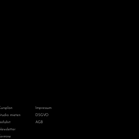
Kursplan
Impressum
Studio mieten
DSGVO
Anfahrt
AGB
Newsletter
Termine