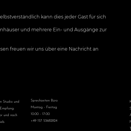
elbstverständlich kann dies jeder Gast für sich
penhäuser und mehrere Ein- und Ausgänge zur
en freuen wir uns über eine Nachricht an
Sprechzeiten Büro
en Studio und
Montag - Freitag
 Empfang:
10:00 - 17:00
or und nach
+49 157 53682824
ieb.